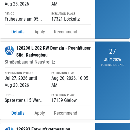
Aug 25, 2026
AM
PERIOD
EXECUTION PLACE
Frühestens am 05.10.2026 until Spätestens am 27.11.2026
17321 Löcknitz
Details
Apply
Recommend
126296 L 202 RW Demzin - Peenhäuser
27
Süd, Radwegbau
JULY 2026
Straßenbauamt Neustrelitz
PUBLICATION DATE
APPLICATION PERIOD
EXPIRATION TIME
Jul 27, 2026 until
Aug 20, 2026, 10:05
Aug 20, 2026
AM
PERIOD
EXECUTION PLACE
Spätestens 15 Werktage nach Zuschlagserteilung until spätestens am 30.06.2027
17139 Gielow
Details
Apply
Recommend
126293 Entwurfsvermessung