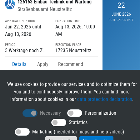
126163 Einbau Technik und Wartung
22
Straßenbauamt Neustrelitz
JUNE 2026
PUBLICATION DATE
APPLICATION PERIOD
EXPIRATION TIME
Jun 22, 2026 until
Aug 13, 2026, 10:00
Aug 13, 2026
AM
PERIOD
EXECUTION PLACE
5 Werktage nach Zuschlag until 31.12.2031
17235 Neustrelitz
Details
Apply
Recommend
We use cookies to provide our services and to optimize them for
you and to continuously improve them. You can find more
RIB TENDER
information about cookies in our
data protection declaration
.
About RIB Tender
Necessary
Personalization
GENERAL
Imprint
Statistics
Privacy Policy
Marketing (needed for maps and help videos)
Terms and Conditions