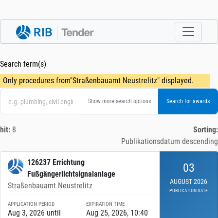
Search term(s)
Only procedures from"Straßenbauamt Neustrelitz" displayed.
Show more search options
hit:
8
Sorting:
Publikationsdatum descending
126237 Errichtung
03
Fußgängerlichtsignalanlage
AUGUST 2026
Straßenbauamt Neustrelitz
PUBLICATION DATE
APPLICATION PERIOD
EXPIRATION TIME
Aug 3, 2026 until
Aug 25, 2026, 10:40