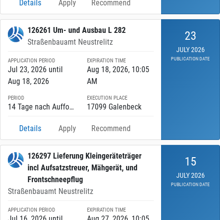
Details
Apply
Recommend
126261 Um- und Ausbau L 282
23
Straßenbauamt Neustrelitz
JULY 2026
PUBLICATION DATE
APPLICATION PERIOD
EXPIRATION TIME
Jul 23, 2026 until
Aug 18, 2026, 10:05
Aug 18, 2026
AM
PERIOD
EXECUTION PLACE
14 Tage nach Aufforderung until 30.11.2027
17099 Galenbeck
Details
Apply
Recommend
126297 Lieferung Kleingeräteträger
15
incl Aufsatzstreuer, Mähgerät, und
JULY 2026
Frontschneepflug
PUBLICATION DATE
Straßenbauamt Neustrelitz
APPLICATION PERIOD
EXPIRATION TIME
Jul 16, 2026 until
Aug 27, 2026, 10:05